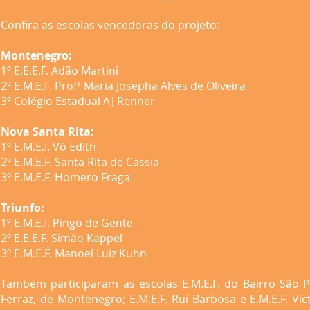
Confira as escolas vencedoras do projeto:
Montenegro:
1º E.E.E.F. Adão Martini
2º E.M.E.F. Profª Maria Josepha Alves de Oliveira
3º Colégio Estadual AJ Renner
Nova Santa Rita:
1º E.M.E.I. Vó Edith
2º E.M.E.F. Santa Rita de Cássia
3º E.M.E.F. Homero Fraga
Triunfo:
1º E.M.E.I. Pingo de Gente
2º E.E.E.F. Simão Kappel
3º E.M.E.F. Manoel Luiz Kuhn
Também participaram as escolas E.M.E.F. do Bairro São Pau
Ferraz, de Montenegro; E.M.E.F. Rui Barbosa e E.M.E.F. Vi