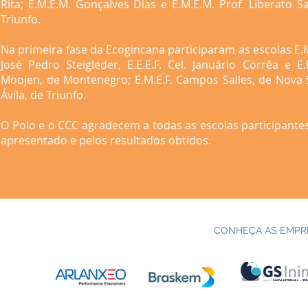
Rita; E.M.E.M. Gonçalves Dias e E.M.E.M. Prof. Liberato S
Triunfo.
Na primeira fase da Ecogincana participaram as escolas E.M.
José Pedro Steigleder, E.E.E.F. Cel. Januário Corrêa e E.
Moojen, de Montenegro; E.M.E.F. Campos Salles, de Nova Sa
Ávila, de Triunfo.
O Polo e o CCC agradecem a todas as escolas participant
apresentado e pelos resultados obtidos.
CONHEÇA AS EMPR