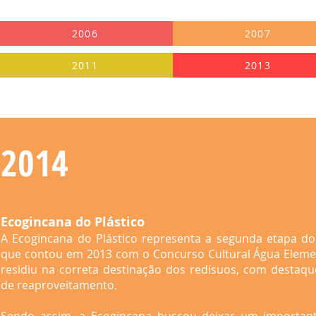
2006
2007
2011
2013
2014
Ecogincana do Plástico
A Ecogincana do Plástico representa a segunda etapa do 
que contou em 2013 com o Concurso Cultural Água Eleme
residiu na correta destinação dos redísuos, com destaqu
de reaproveitamento.