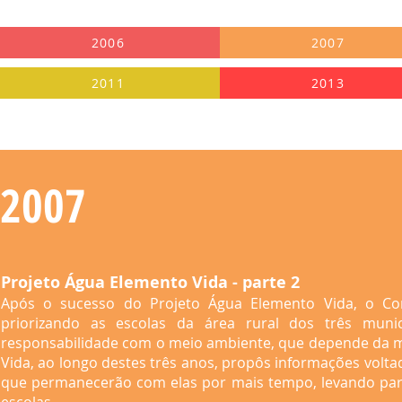
2006
2007
2011
2013
2007
Projeto Água Elemento Vida - parte 2
Após o sucesso do Projeto Água Elemento Vida, o Con
priorizando as escolas da área rural dos três munic
responsabilidade com o meio ambiente, que depende da m
Vida, ao longo destes três anos, propôs informações voltad
que permanecerão com elas por mais tempo, levando para 