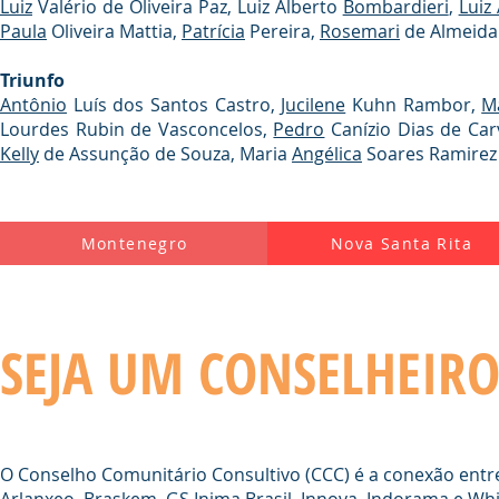
Luiz
Valério de Oliveira Paz, Luiz Alberto
Bombardieri
,
Luiz
Paula
Oliveira Mattia,
Patrícia
Pereira,
Rosemari
de Almeid
Triunfo
Antônio
Luís dos Santos Castro,
Jucilene
Kuhn Rambor,
M
Lourdes Rubin de Vasconcelos,
Pedro
Canízio Dias de Car
Kelly
de Assunção de Souza, Maria
Angélica
Soares Ramirez 
Montenegro
Nova Santa Rita
SEJA UM CONSELHEIR
O Conselho Comunitário Consultivo (CCC) é a conexão ent