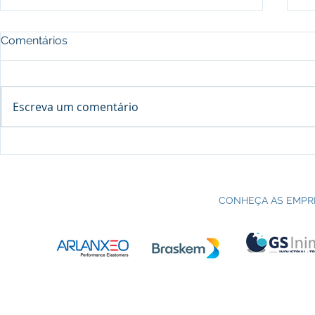
Comentários
Escreva um comentário
Processo seletivo do Curso Técnico
C
em Petroquímica | SENAI Esteio
P
CONHEÇA AS EMPR