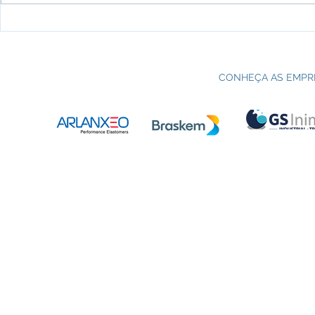
Processo seletivo do Curso Técnico
C
em Petroquímica | SENAI Esteio
P
CONHEÇA AS EMPR