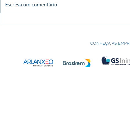
Escreva um comentário
Processo seletivo do Curso Técnico
C
em Petroquímica | SENAI Esteio
P
CONHEÇA AS EMPR