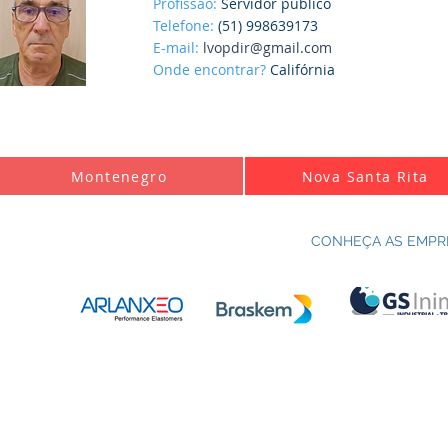
Profissão:
Servidor público
Telefone:
(51) 998639173
E-mail:
lvopdir@gmail.com
Onde encontrar?
Califórnia
Montenegro
Nova Santa Rita
CONHEÇA AS EMPR