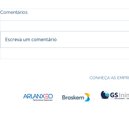
Comentários
Escreva um comentário
Processo seletivo do Curso Técnico
C
em Petroquímica | SENAI Esteio
P
CONHEÇA AS EMPR