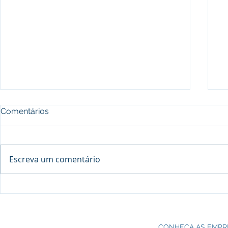
Comentários
Escreva um comentário
Processo seletivo do Curso Técnico
C
em Petroquímica | SENAI Esteio
P
CONHEÇA AS EMPR