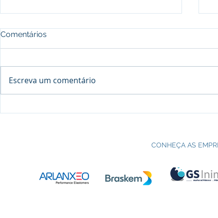
Comentários
Escreva um comentário
Processo seletivo do Curso Técnico
C
em Petroquímica | SENAI Esteio
P
CONHEÇA AS EMPR