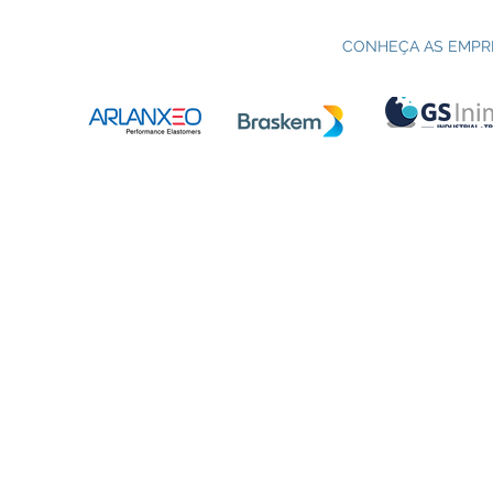
Processo seletivo do Curso Técnico
C
em Petroquímica | SENAI Esteio
P
CONHEÇA AS EMPR