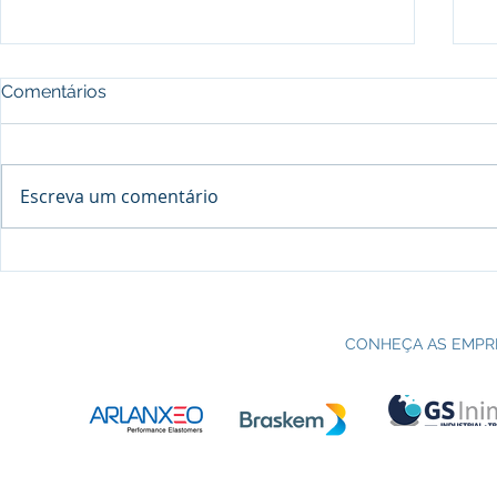
Comentários
Escreva um comentário
Processo seletivo do Curso Técnico
C
em Petroquímica | SENAI Esteio
P
CONHEÇA AS EMPR