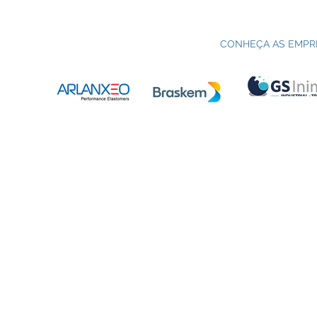
Processo seletivo do Curso Técnico
C
em Petroquímica | SENAI Esteio
P
CONHEÇA AS EMPR