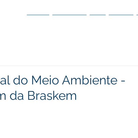
O POLO
O CONSELHO
O DC
DÚVIDAS
al do Meio Ambiente -
 da Braskem