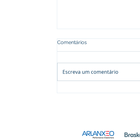
Comentários
Escreva um comentário
Processo seletivo do Curso 
em Petroquímica | SENAI Es