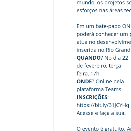
mundo, os projetos s
esforços nas áreas te
Em um bate-papo ONL
poderá conhecer um 
atua no desenvolvime
inserida no Rio Grande
QUANDO
? No dia 22 
de fevereiro, terça-
feira, 17h.
ONDE
? Online pela 
plataforma Teams.
INSCRIÇÕES
: 
https://bit.ly/31JCYHq
Acesse e faça a sua.
O evento é gratuito. A