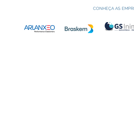
Processo seletivo do Curso Técnico
C
em Petroquímica | SENAI Esteio
P
CONHEÇA AS EMPR