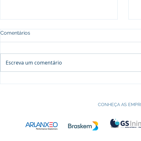
Comentários
Escreva um comentário
Processo seletivo do Curso Técnico
C
em Petroquímica | SENAI Esteio
P
CONHEÇA AS EMPR