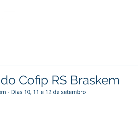
O POLO
O CONSELHO
O DC
DÚVIDAS
do Cofip RS Braskem
m - Dias 10, 11 e 12 de setembro