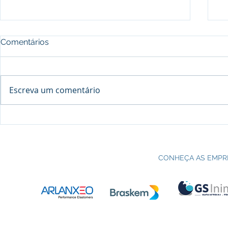
Comentários
Escreva um comentário
Processo seletivo do Curso Técnico
C
em Petroquímica | SENAI Esteio
P
CONHEÇA AS EMPR