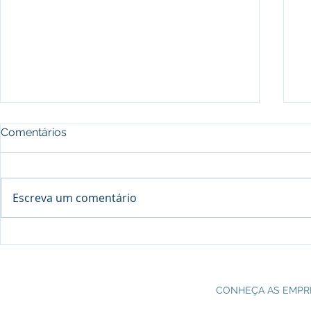
Comentários
Escreva um comentário
Processo seletivo do Curso Técnico
C
em Petroquímica | SENAI Esteio
P
CONHEÇA AS EMPR