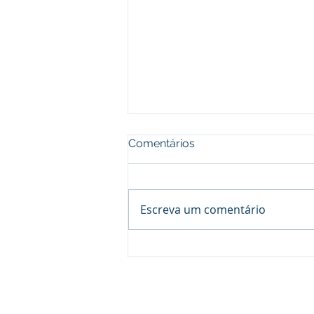
Comentários
Escreva um comentário
Processo seletivo do Curso 
em Petroquímica | SENAI Es