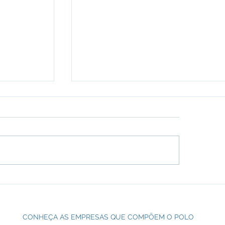
Técnico
CCC presente no Meeting
teio
Paralímpico!
CONHEÇA AS EMPRESAS QUE COMPÕEM O POLO