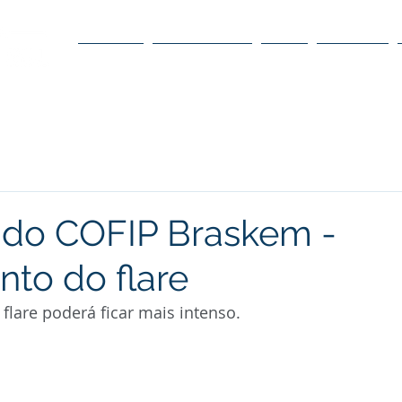
O POLO
O CONSELHO
O DC
DÚVIDAS
do COFIP Braskem -
to do flare
 flare poderá ficar mais intenso.