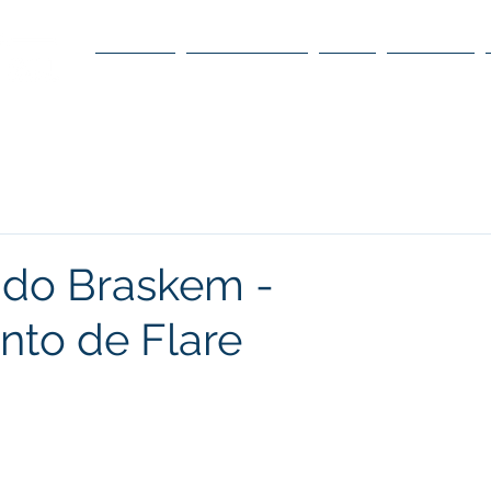
O POLO
O CONSELHO
O DC
DÚVIDAS
do Braskem -
to de Flare