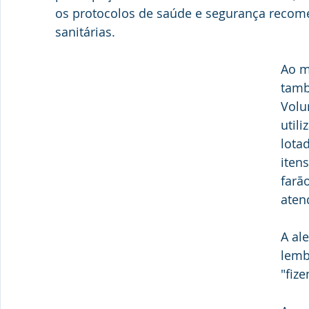
os protocolos de saúde e segurança recom
sanitárias.
Ao m
tamb
Volu
utili
lota
iten
farã
aten
A al
lemb
"fiz