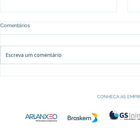
Comentários
Escreva um comentário
Processo seletivo do Curso Técnico
C
em Petroquímica | SENAI Esteio
P
CONHEÇA AS EMPR