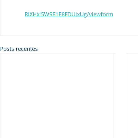
RlXHxl5WSE1E8FDUIxUg/viewform
Posts recentes