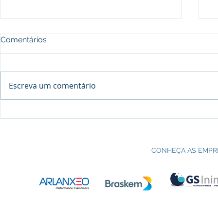
Comentários
Escreva um comentário
Processo seletivo do Curso Técnico
C
em Petroquímica | SENAI Esteio
P
CONHEÇA AS EMPR