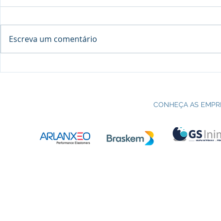
Escreva um comentário
Processo seletivo do Curso Técnico
C
em Petroquímica | SENAI Esteio
P
CONHEÇA AS EMPR