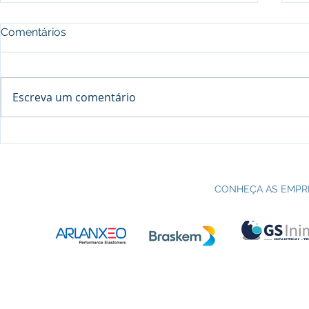
Comentários
Escreva um comentário
Processo seletivo do Curso Técnico
C
em Petroquímica | SENAI Esteio
P
CONHEÇA AS EMPR