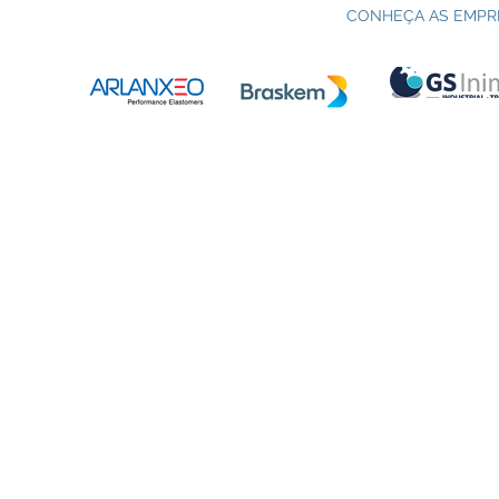
em Petroquímica | SENAI Esteio
P
CONHEÇA AS EMPR