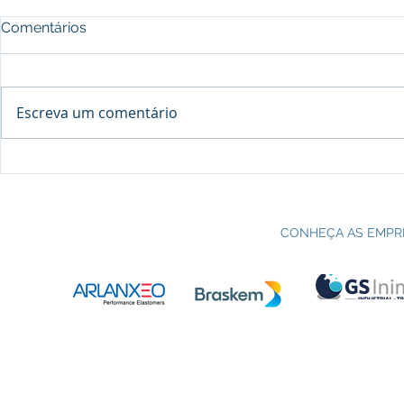
Comentários
Escreva um comentário
Processo seletivo do Curso Técnico
C
em Petroquímica | SENAI Esteio
P
CONHEÇA AS EMPR