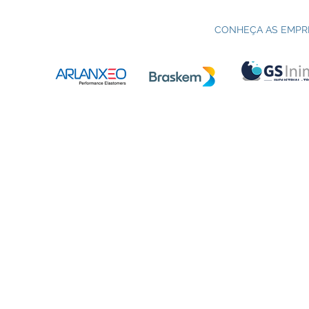
Processo seletivo do Curso Técnico
C
em Petroquímica | SENAI Esteio
P
CONHEÇA AS EMPR