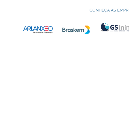
Processo seletivo do Curso Técnico
C
em Petroquímica | SENAI Esteio
P
CONHEÇA AS EMPR