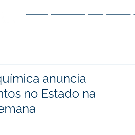
O POLO
O CONSELHO
O DC
DÚVIDAS
 química anuncia
ntos no Estado na
semana