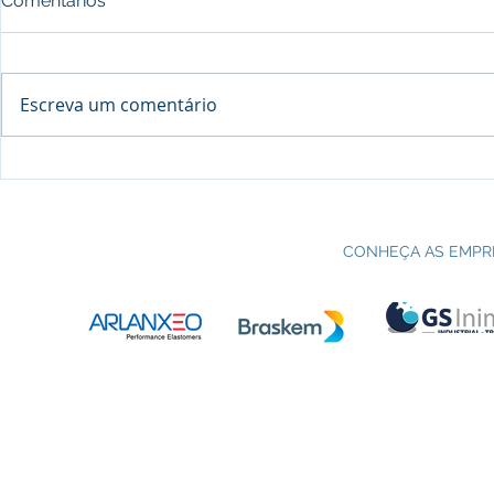
Comentários
Escreva um comentário
Processo seletivo do Curso Técnico
C
em Petroquímica | SENAI Esteio
P
CONHEÇA AS EMPR