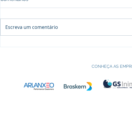
Escreva um comentário
Processo seletivo do Curso Técnico
C
em Petroquímica | SENAI Esteio
P
CONHEÇA AS EMPR