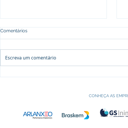
Comentários
Escreva um comentário
Processo seletivo do Curso Técnico
C
em Petroquímica | SENAI Esteio
P
CONHEÇA AS EMPR