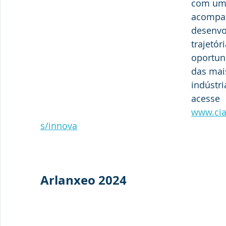
com uma
acompa
desenvo
trajetór
oportun
das mai
indústri
acesse
www.cia
s/innova
Arlanxeo 2024