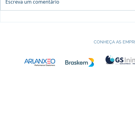
Escreva um comentário
Processo seletivo do Curso Técnico
C
em Petroquímica | SENAI Esteio
P
CONHEÇA AS EMPR