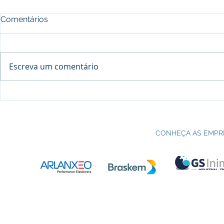
Comentários
Escreva um comentário
Processo seletivo do Curso Técnico
C
em Petroquímica | SENAI Esteio
P
CONHEÇA AS EMPR