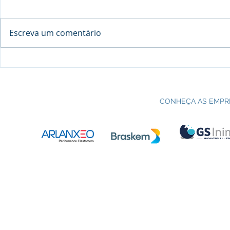
Escreva um comentário
Processo seletivo do Curso Técnico
C
em Petroquímica | SENAI Esteio
P
CONHEÇA AS EMPR