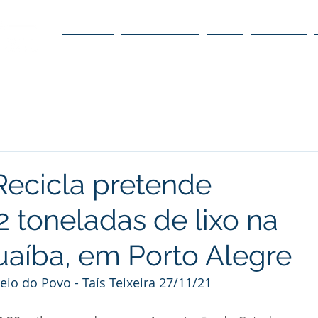
O POLO
O CONSELHO
O DC
DÚVIDAS
ecicla pretende
2 toneladas de lixo na
uaíba, em Porto Alegre
eio do Povo - Taís Teixeira 27/11/21