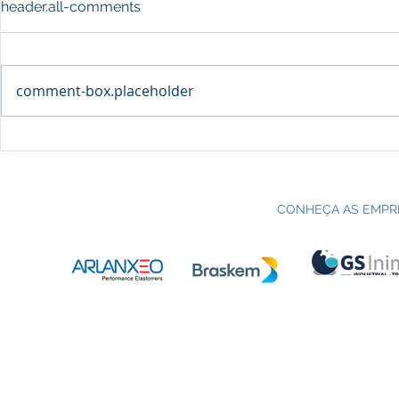
header.all-comments
comment-box.placeholder
Processo seletivo do Curso Técnico
C
em Petroquímica | SENAI Esteio
P
CONHEÇA AS EMPR