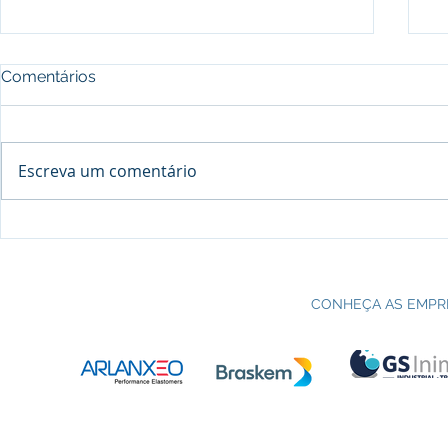
Comentários
Escreva um comentário
Processo seletivo do Curso Técnico
C
em Petroquímica | SENAI Esteio
P
CONHEÇA AS EMPR