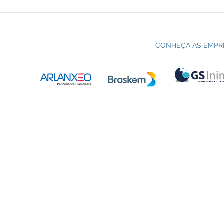
Processo seletivo do Curso Técnico
C
em Petroquímica | SENAI Esteio
P
CONHEÇA AS EMPR