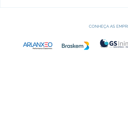
Processo seletivo do Curso Técnico
C
em Petroquímica | SENAI Esteio
P
CONHEÇA AS EMPR