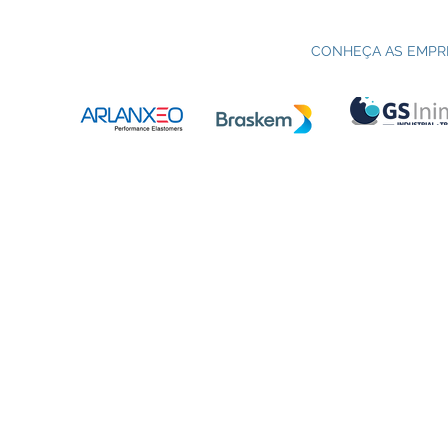
Processo seletivo do Curso Técnico
C
em Petroquímica | SENAI Esteio
P
CONHEÇA AS EMPR