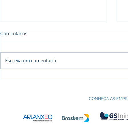
Comentários
Escreva um comentário
Processo seletivo do Curso Técnico
C
em Petroquímica | SENAI Esteio
P
CONHEÇA AS EMPR