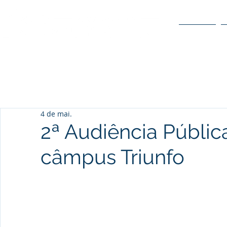
O POLO
4 de mai.
2ª Audiência Públic
câmpus Triunfo