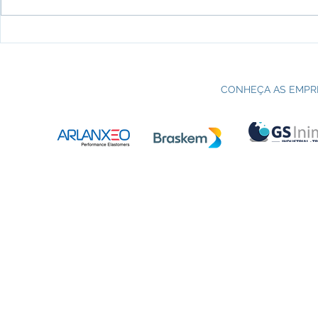
Processo seletivo do Curso Técnico
C
em Petroquímica | SENAI Esteio
P
CONHEÇA AS EMPR